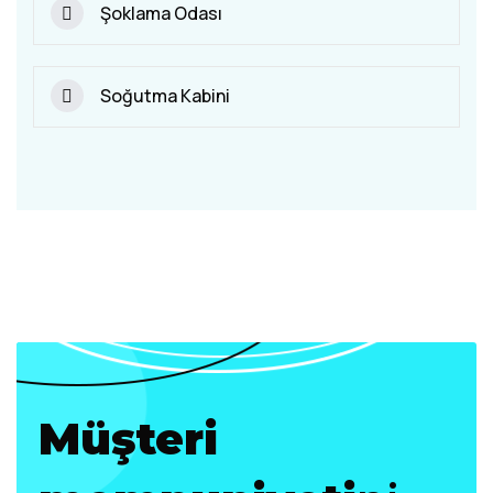
Şoklama Odası
Soğutma Kabini
Müşteri