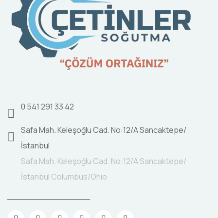
0 541 291 33 42
Safa Mah. Keleşoğlu Cad. No:12/A Sancaktepe/
İstanbul
Safa Mah. Keleşoğlu Cad. No:12/A Sancaktepe/
İstanbul Columbus/Ohio