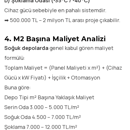
D) Şoklama Odası (-35°C / -40°C)
Cihaz gücü sebebiyle en pahalı sistemdir.
➡ 500.000 TL – 2 milyon TL arası proje çıkabilir.
4. M2 Başına Maliyet Analizi
Soğuk depolarda
genel kabul gören maliyet
formülü:
Toplam Maliyet = (Panel Maliyeti x m²) + (Cihaz
Gücü x kW Fiyatı) + İşçilik + Otomasyon
Buna göre:
Depo Tipi
m² Başına Yaklaşık Maliyet
Serin Oda
3.000 – 5.000 TL/m²
Soğuk Oda
4.500 – 7.000 TL/m²
Şoklama
7.000 – 12.000 TL/m²