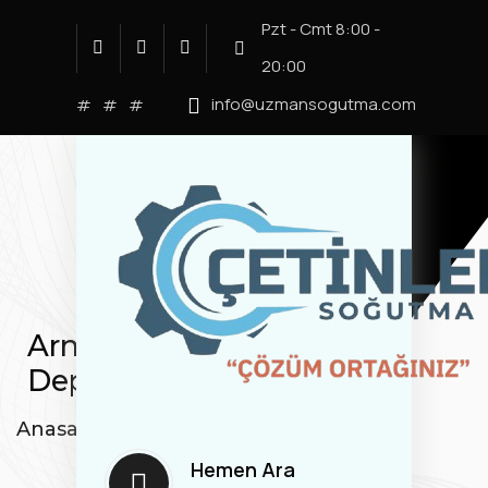
Pzt - Cmt 8:00 -
20:00
info@uzmansogutma.com
#
#
#
Arnavutköy Soğuk Hava
Deposu
Anasayfa
/
Blog
Hemen Ara