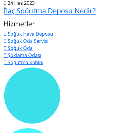
24 Haz 2023
İlaç Soğutma Deposu Nedir?
Hizmetler
Soğuk Hava Deposu
Soğuk Oda Servisi
Soğuk Oda
Şoklama Odası
Soğutma Kabini