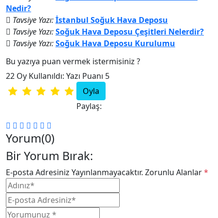
Nedir?
Tavsiye Yazı:
İstanbul Soğuk Hava Deposu
Tavsiye Yazı:
Soğuk Hava Deposu Çeşitleri Nelerdir?
Tavsiye Yazı:
Soğuk Hava Deposu Kurulumu
Bu yazıya puan vermek istermisiniz ?
22 Oy Kullanıldı: Yazı Puanı 5
Paylaş:
Yorum(0)
Bir Yorum Bırak:
E-posta Adresiniz Yayınlanmayacaktır.
Zorunlu Alanlar
*