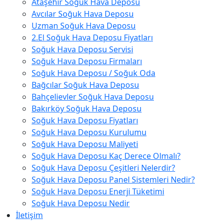
Ataşehir Soğuk Hava Deposu
Avcılar Soğuk Hava Deposu
Uzman Soğuk Hava Deposu
2.El Soğuk Hava Deposu Fiyatları
Soğuk Hava Deposu Servisi
Soğuk Hava Deposu Firmaları
Soğuk Hava Deposu / Soğuk Oda
Bağcılar Soğuk Hava Deposu
Bahçelievler Soğuk Hava Deposu
Bakırköy Soğuk Hava Deposu
Soğuk Hava Deposu Fiyatları
Soğuk Hava Deposu Kurulumu
Soğuk Hava Deposu Maliyeti
Soğuk Hava Deposu Kaç Derece Olmalı?
Soğuk Hava Deposu Çeşitleri Nelerdir?
Soğuk Hava Deposu Panel Sistemleri Nedir?
Soğuk Hava Deposu Enerji Tüketimi
Soğuk Hava Deposu Nedir
İletişim