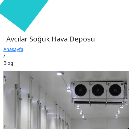
Avcılar Soğuk Hava Deposu
Anasayfa
/
Blog