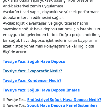
Şoklama odaları için yüksek basınçlı kompresörler
Anti-bakteriyel zemin uygulaması
Avcılar’ın ticari yapısı, dayanıklı ve yüksek performanslı
depoların tercih edilmesini sağlar.
Avcılar, lojistik avantajları ve güçlü ticaret hacmi
sayesinde soğuk hava deposu yatırımı için İstanbul’un
en uygun bölgelerinden biridir. Doğru projelendirilmiş
bir soğuk hava deposu, işletmelerin ürün kayıplarını
azaltır, stok yönetimini kolaylaştırır ve kârlılığı ciddi
ölçüde artırır.
Tavsiye Yazı: Soğuk Hava Deposu
Tavsiye Yazı: Evaporatör Nedir?
Tavsiye Yazı: Kondenser Nedir?
Tavsiye Yazı: Soğuk Hava Deposu İmalatı
Tavsiye Yazı:
Endüstriyel Soğuk Hava Deposu Nedir?
Tavsiye Yazı:
Soğuk Hava Deposu Panel Sistemleri