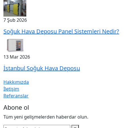
7 Şub 2026
Soğuk Hava Deposu Panel Sistemleri Nedir?
13 Mar 2026
İstanbul Soğuk Hava Deposu
Hakkımızda
İletişim
Referanslar
Abone ol
Tüm yeni gelişmelerden haberdar olun.